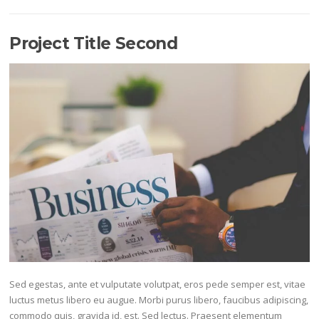
Project Title Second
Sed egestas, ante et vulputate volutpat, eros pede semper est, vitae
luctus metus libero eu augue. Morbi purus libero, faucibus adipiscing,
commodo quis, gravida id, est. Sed lectus. Praesent elementum