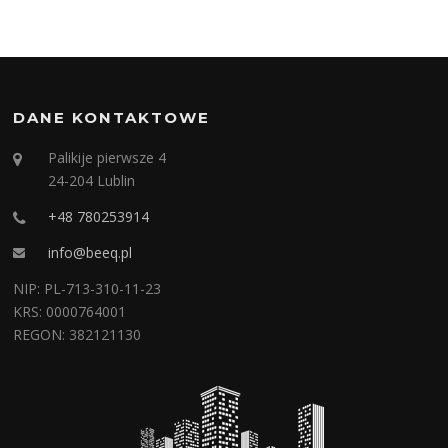
DANE KONTAKTOWE
Palikije pierwsze 4
24-204 Lublin
+48 780253914
info@beeq.pl
NIP: PL-713-310-11-23
KRS: 0000764001
REGON: 382121130