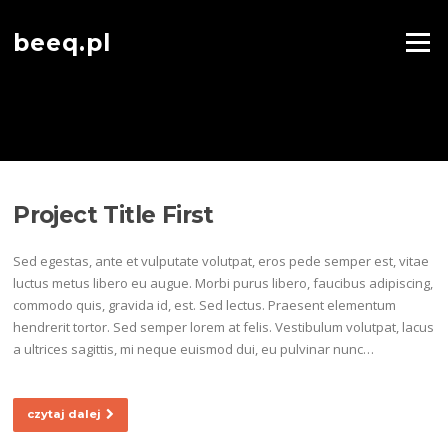
beeq.pl
Menu
Project Title First
Sed egestas, ante et vulputate volutpat, eros pede semper est, vitae
luctus metus libero eu augue. Morbi purus libero, faucibus adipiscing,
commodo quis, gravida id, est. Sed lectus. Praesent elementum
hendrerit tortor. Sed semper lorem at felis. Vestibulum volutpat, lacus
a ultrices sagittis, mi neque euismod dui, eu pulvinar nunc…
czytaj dalej